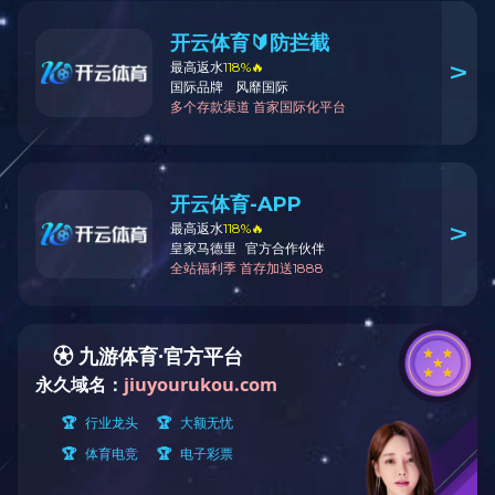
S
Sa
Sal
Sal
Sal
Sal
Sal
Sal
Sal