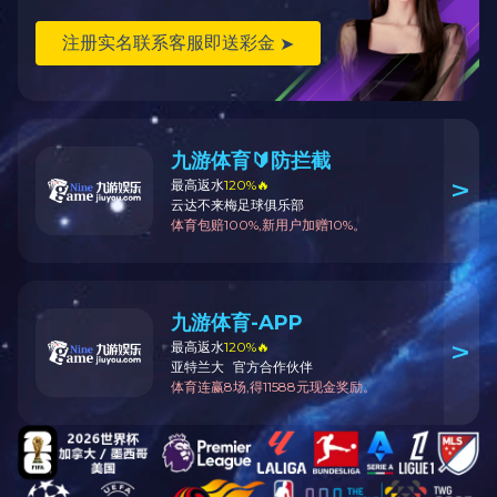
S
R
S
R
S
R
中文版
|
Disclaimer
|
Contact Us
Copyright © 2026 SAIC Moto
星空在线平台
|
开云官方端网站登录入口
|
乐鱼官方网站
|
开云·体育
|
星空体育在线登
有限公司官网
|