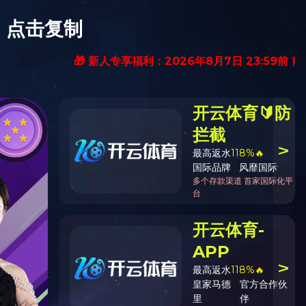
上汽集团官网
ENGLISH
投资者关系
ESG可持续发展
信息公开
下载阅读。