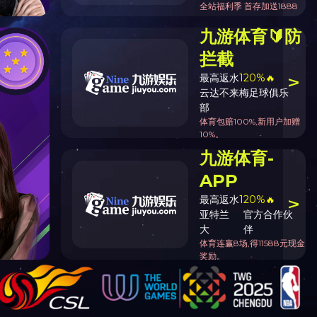
沪ICP备15019110号-2
沪公网安备 31010602000156号
台
|
星空在线开户首页/登录/入口
|
开云篮球(中国)股份有限公司官网
|