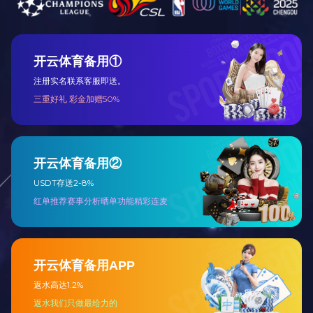
诚如上汽集团在新年贺词中提到，既要"与时代同频"，把握智电变
一份业绩总结，更是一次对中国汽车产业"质"与"智"发展路径的生动诠释
增长的汽车集团；终端零售销量高达467万辆，持续领跑行业；新能源汽车
21.6%，在集团整体销量中占比升至65%，较上年提升5个百分点；海
力，但更重要的是，上汽已通过全面深化改革，实现了从"规模领先"到
在上汽的2025答卷中，我们看到了三个明确的质变信号。首先
再是偶发的运气，而是"做一款成一款"的新常态。像智己LS9，拥有
5000台。