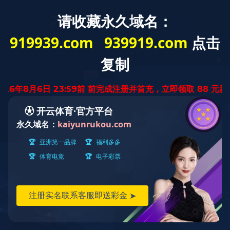
首页
星空电子入口_星空(中国)
星空电子入口_
新闻库
媒体报道
精彩图片
破局而立，驭势而
2025年，中国汽车产业在转型深水区中加速前行。行业面临的
核答卷，给出了自己的答案——以"智" 为刃，以"质" 为基，在结构变