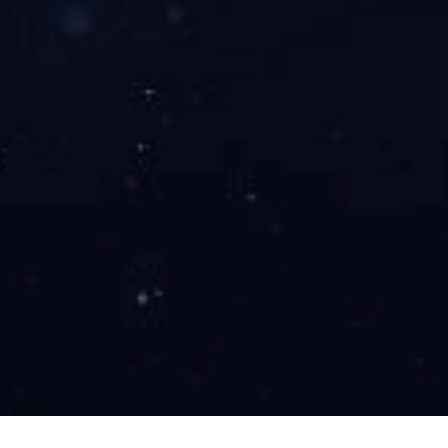
与"智"（以用户数据与洞察驱动的智能决策）的完美融合。事实上，
得实效的，寥寥无几。上汽证明了用户导向并非抽象概念，为全行业打
结构性质变的第三层内涵，体现在上汽对自身目标、使命的重新定
挂钩，反映的是中国汽车从无到有的规模化成长历程。如今，中国正处
汽率先跳出"规模领先"的舒适圈，将自身发展与国家战略深度绑定，在
外，更要融入全球市场。上汽作为最早开始布局海外的中国车企之一，通过
立起了本土化研发中心、生产基地与供应链体系，将技术标准、制造工
出，升级为"中国品牌"的文化认同，最终向着"中国名片"的全球标杆迈