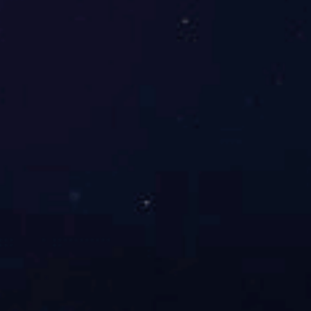
自此，上汽将用户导向贯穿至产品定义、研发、生产、营销的全链
程"技术，针对安全担忧推出"魔方电池零自燃"保障，针对智能体验需
起以用户为中心，"端到端"式的流程型组织。全员目标一致，解放思
给力固然是重要因素，但笔者认为，思维上的质变才是更关键的底层驱
当企业跳出"以产定销"的传统框架，真正将"用户为中心"嵌入经
输出更贴合需求的产品与服务，既通过解决用户痛点提升认可度与购买
量利双升的经营结果。此举堪称"驭势而行"的典范：敏锐驾驭"用户主