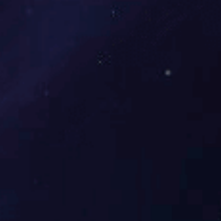
改革，激活内生动力，将上汽近十年来超1500亿元研发投入与近260
值重构，让技术实力从纸面上的惊人数字，变为用户可感知的极致体验
统主机厂，而是将它重新界定为，以硬核技术+场景体验定义智能电动
行业困局，立的是"技术定义产品"的价值新秩序。以"智慧脑、健壮身、
第二个重要信号，在去年4月10日举办的"2025上汽之夜"上初露
好，才是真的好。