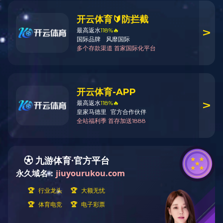
上汽金融立足汽车产业，实现产融结合，促进价值实现，为
化、市场化、综合化的金融服务，围绕一条主线（产业价值
户）的金融需求，整合集团优势，协同业务能力，拓展创新
洞察汽车产业链金融服务的巨大需求，上汽集团于1994年
2004年成立中国首家汽车金融公司。经过20多年的探索
断拓展到公司金融、汽车金融、股权投资、汽车保险等领域
2015年6月，上汽集团金融事业部组建运行，作为上汽金
2016年6月，上汽金控成立，成立之初在管理模式上即明
立足上汽集团完整的汽车产业链资源和面向未来的创新发展
运作、产业金融投资进一步凸显对产业的"价值实现"。
上汽金融成员企业
目前，上汽金融已有一家金控管理公司，十余家专业金融服
投资（包括私募股权投资、私募证券投资及海外投资），并
加快产业创新步伐。