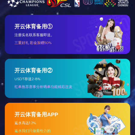
优势和上汽金控高效协同赋能，具有汽车产业背景与市场化
机制的双重优势。尚颀资本专注于汽车产业生态链投资，布
局新智驾、新能源、新智造相关领域， 截至2023年6月末，
管理资产规模超过370亿元，已有26家公司成功上市。
上海汽车集团股权投资有限公司
，成立于2011年，注册
资本45亿元。2021年起，公司转型专注于二级市场投资业
务，主要提供以权益类为主的证券资产管理服务。