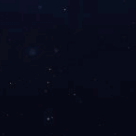
上海汽车集团保险销售有限公司
，成立于2015年4月，
是上汽集团携手上汽通用、上汽大众产融并举、跨界创新共
同组建的专业保险销售平台。公司成立以来，在全国设立25
家分公司及3家全资子公司。搭建行业首个联动主机厂、保险
公司、汽车金融公司和经销商的智能管理平台"一车通保"。
聚焦客户价值，着力打造重点车型专属品牌保险及非车创新
保险产品，充分发挥上汽金融板块协同优势，提供汽车保险
+汽车金融一站式服务平台。
法律声明
|
网站地图
|
联系我们
©2026 星空电子入口_星空(中国)