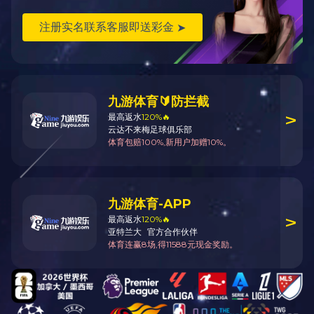
上海汽车集团金控管理有限公司
，成立于2016年6月6日，现有实
合战略，围绕产业链、布局新赛道，抓协同赋能、促价值实现，致力
作为上汽集团产业金融投资平台，公司积极推进上汽集团产业金融投资业
集团直接投资力度，由上汽金控直接运营；同年5月，上汽集团优化投
管理资产规模已突破570亿元，其中战略直投管理资产规模已超过150
同时作为上汽集团金融业务管理平台，公司还肩负管理汽车金融服务
上海尚颀投资管理合伙企业（有限合伙）
，于2012年成
立，2017年完成混合所有制改革，公司作为上汽集团金融平
台上汽金控旗下私募股权投资机构，依托上汽集团整体产业