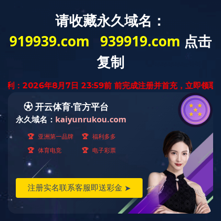
首页
星空电子入口_星空(中国)
星空电子入口_
社会责任
社会责任报告
社会责任实践
突发事件处置
社会责任报告
集团年度社会责任报告