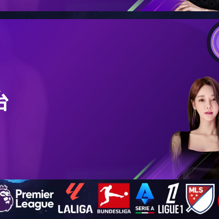
（投资设立企业、购买股权）
服务国家
_星空(中国) 版权所有
录入口（China）官方网站
|
Milan官方网站
|
乐鱼平台_乐鱼（中国）一站式服务平