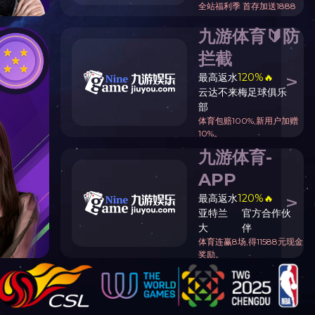
、本市重大战略经营布局信息
沪ICP备15019110号-2
沪公网安备 31010602000156号
台
|
星空在线开户首页/登录/入口
|
开云篮球(中国)股份有限公司官网
|